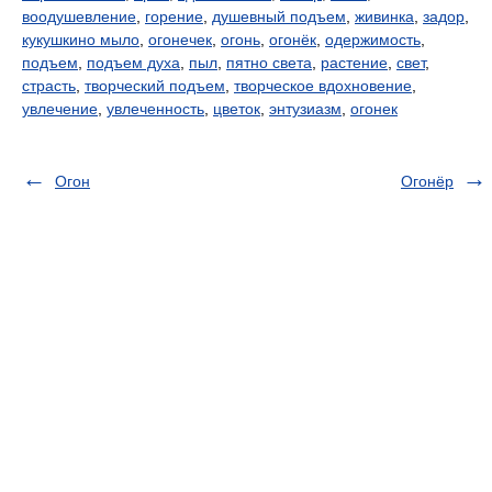
воодушевление
,
горение
,
душевный подъем
,
живинка
,
задор
,
кукушкино мыло
,
огонечек
,
огонь
,
огонёк
,
одержимость
,
подъем
,
подъем духа
,
пыл
,
пятно света
,
растение
,
свет
,
страсть
,
творческий подъем
,
творческое вдохновение
,
увлечение
,
увлеченность
,
цветок
,
энтузиазм
,
огонек
Огон
Огонёр