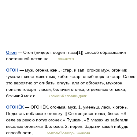
Огон
— Огон (нидерл. oogen глаза[1]) способ образования
постоянной петли на …
Википедия
ОГОН
— муж. огонка жен., ·стар. и зап. огонок муж. огончик
·умалит. хвост животных, хобот ·стар. ошиб церк. и ·стар. Слово
это вероятно от огибать, огнуть, или от обгонять, мухогон.
поныне говорят лисьи, беличьи огонки, отдельные от меха;
беличий мех с… …
Толковый словарь Даля
ОГОНЁК
— ОГОНЁК, огонька, муж. 1. уменьш. ласк. к огонь.
Подсесть поближе к огоньку. || Светящаяся точка, блеск. «В
селе за рекою потух огонек.» Пушкин. «В глазах их забегали
веселые огоньки.» Шолохов. 2. перен. Задатки какой нибудь
способности,… …
Толковый словарь Ушакова