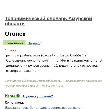
Топонимический словарь Амурской
области
Огонёк
Толкование
Перевод
Огонёк
руч. ,
лп
р.
Ангеликит (бассейн
р.
Верх. Стойбы) в
Селемджинском р-не; руч. ,
пп
р.
Ики в Тындинском р-не. В
долинах этих ручьев эвенки наблюдали огонёк от костра,
отсюда и название.
Топонимический словарь Амурской области. — Благовещенск: Хабаровское
книжное издательство
.
А.В. Мельников
.
2009
.
Игры ⚽
Нужна курсовая?
Синонимы
:
барская спесь
,
брио
,
вдохновение
,
вечер
,
взлет
,