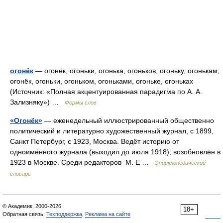
огонёк
— огонёк, огоньки, огонька, огоньков, огоньку, огонькам,
огонёк, огоньки, огоньком, огоньками, огоньке, огоньках
(Источник: «Полная акцентуированная парадигма по А. А.
Зализняку») …
Формы слов
«Огонёк»
— еженедельный иллюстрированный общественно
политический и литературно художественный журнал, с 1899,
Санкт Петербург, с 1923, Москва. Ведёт историю от
одноимённого журнала (выходил до июля 1918); возобновлён в
1923 в Москве. Среди редакторов М. Е …
Энциклопедический
словарь
© Академик, 2000-2026
18+
Обратная связь:
Техподдержка
,
Реклама на сайте