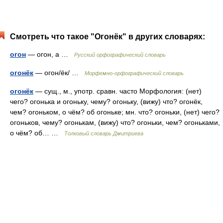
Смотреть что такое "Огонёк" в других словарях:
огон
— огон, а …
Русский орфографический словарь
огонёк
— огон/ёк/ …
Морфемно-орфографический словарь
огонёк
— сущ., м., употр. сравн. часто Морфология: (нет)
чего? огонька и огоньку, чему? огоньку, (вижу) что? огонёк,
чем? огоньком, о чём? об огоньке; мн. что? огоньки, (нет) чего?
огоньков, чему? огонькам, (вижу) что? огоньки, чем? огоньками,
о чём? об… …
Толковый словарь Дмитриева